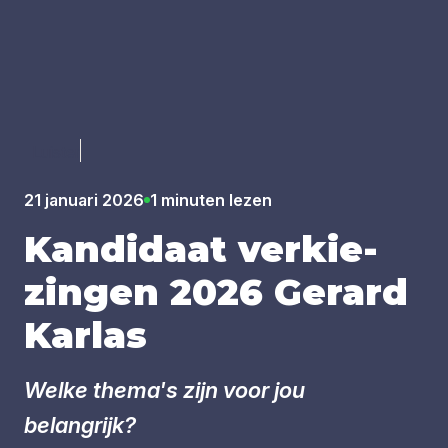
Luister
21 januari 2026
1 minuten lezen
Kan­di­daat ver­kie­
zin­gen
2026
Gerard
Kar­las
Welke thema's zijn voor jou
belangrijk?