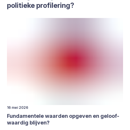
poli­tie­ke pro­fi­le­ring?
16 mei 2026
Fun­da­men­te­le waar­den opge­ven en geloof­
waar­dig blij­ven?