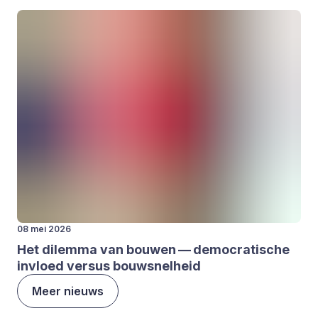
08 mei 2026
Het dilem­ma van bou­wen — demo­cra­ti­sche
invloed ver­sus bouw­snel­heid
Meer nieuws