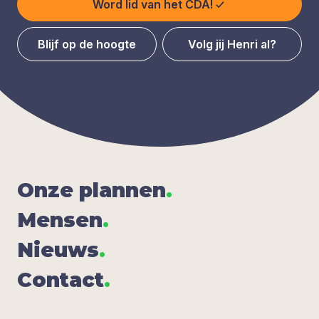
Word lid van het CDA!
Blijf op de hoogte
Volg jij Henri al?
Onze plan­nen
.
Men­sen
.
Nieuws
.
Con­tact
.