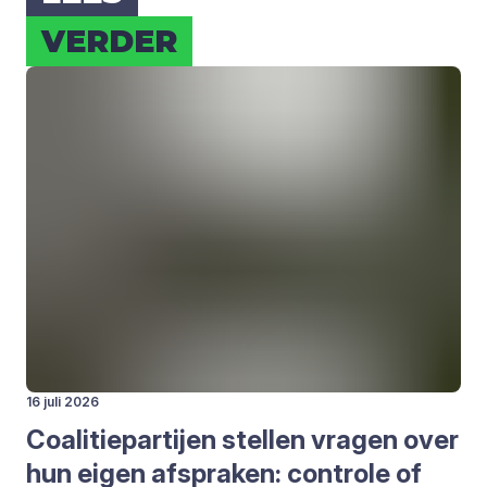
VER­DER
16 juli 2026
Coa­li­tie­par­tij­en stel­len vra­gen over
hun eigen afspra­ken: con­tro­le of