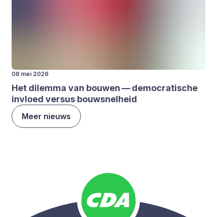
08 mei 2026
Het dilem­ma van bou­wen — demo­cra­ti­sche
invloed ver­sus bouw­snel­heid
Meer nieuws