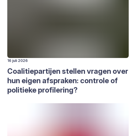
16 juli 2026
Coa­li­tie­par­tij­en stel­len vra­gen over
hun eigen afspra­ken: con­tro­le of
poli­tie­ke pro­fi­le­ring?