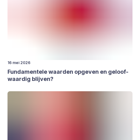
16 mei 2026
Fun­da­men­te­le waar­den opge­ven en geloof­
waar­dig blij­ven?