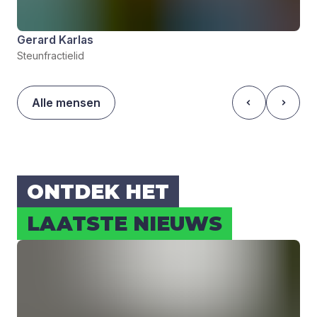
Gerard Karlas
Steunfractielid
Alle mensen
ONT­DEK HET
LAAT­STE NIEUWS