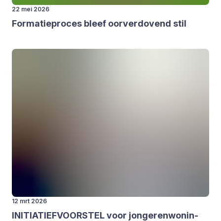
22 mei 2026
For­ma­tie­pro­ces bleef oor­ver­do­vend stil
12 mrt 2026
INI­TI­A­TIEF­VOOR­STEL
voor jon­ge­ren­wo­nin­