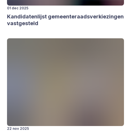
01 dec 2025
Kan­di­da­ten­lijst gemeen­te­raads­ver­kie­zin­gen
vast­ge­steld
22 nov 2025