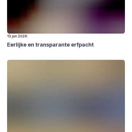
13 jan 2026
Eer­lij­ke en trans­pa­ran­te erf­pacht