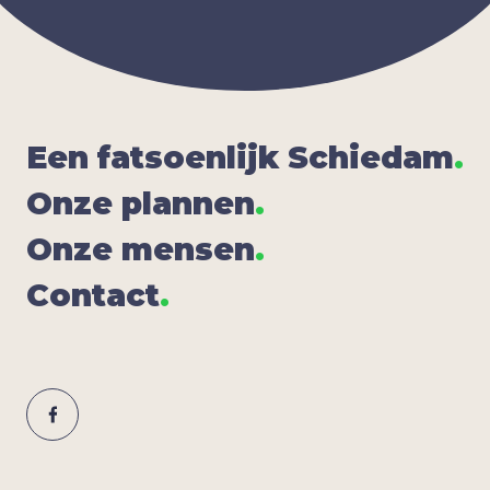
Een fat­soen­lijk Schie­dam
.
Onze plan­nen
.
Onze men­sen
.
Con­tact
.