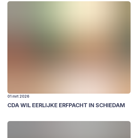
01 mrt 2026
CDA
WIL
EER­LIJ­KE
ERF­PACHT
IN
SCHIE­DAM