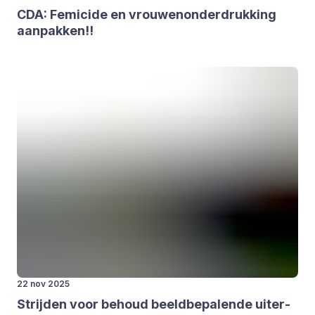
CDA
: Femi­ci­de en vrou­wen­on­der­druk­king
aan­pak­ken!!
22 nov 2025
Strij­den voor behoud beeld­be­pa­len­de uiter­