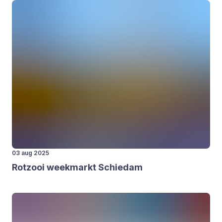
03 aug 2025
Rot­zooi week­markt Schie­dam