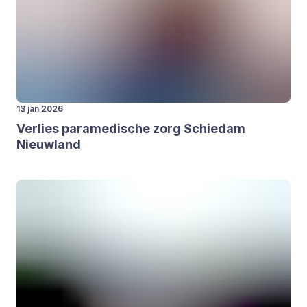
13 jan 2026
Ver­lies para­me­di­sche zorg Schie­dam
Nieuw­land