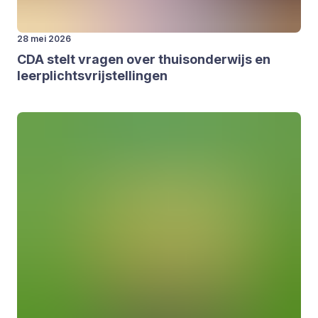
28 mei 2026
CDA
stelt vra­gen over thuis­on­der­wijs en
leer­plichts­vrij­stel­lin­gen