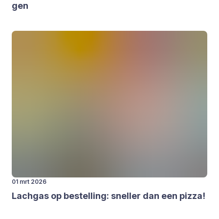
gen
01 mrt 2026
Lach­gas op bestel­ling: snel­ler dan een piz­za!