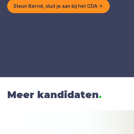
Steun Bernd, sluit je aan bij het CDA
Meer kandidaten
.