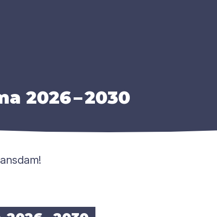
­ma
2026
–
2030
rjansdam!