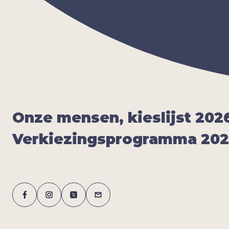
Onze men­sen, kies­lijst
202
Ver­kie­zings­pro­gram­ma
20