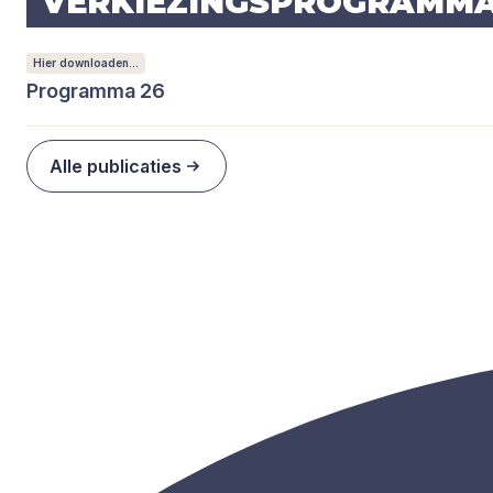
VER­KIE­ZINGS­PRO­GRAM­M
Hier downloaden...
Programma 26
Alle publicaties