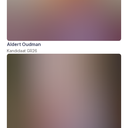
Aldert Oudman
Kandidaat GR26