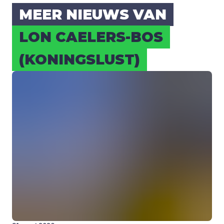
MEER NIEUWS VAN
LON CAE­LERS-BOS
(KONINGS­LUST)