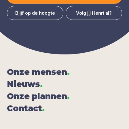
Blijf op de hoogte
Volg jij Henri al?
Onze men­sen
.
Nieuws
.
Onze plan­nen
.
Con­tact
.