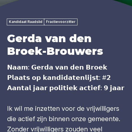
Kandidaat Raadslid
Fractievoorzitter
Gerda van den
Broek-Brouwers
𝗡𝗮𝗮𝗺: 𝗚𝗲𝗿𝗱𝗮 𝘃𝗮𝗻 𝗱𝗲𝗻 𝗕𝗿𝗼𝗲𝗸
𝗣𝗹𝗮𝗮𝘁𝘀 𝗼𝗽 𝗸𝗮𝗻𝗱𝗶𝗱𝗮𝘁𝗲𝗻𝗹𝗶𝗷𝘀𝘁: #𝟮
𝗔𝗮𝗻𝘁𝗮𝗹 𝗷𝗮𝗮𝗿 𝗽𝗼𝗹𝗶𝘁𝗶𝗲𝗸 𝗮𝗰𝘁𝗶𝗲𝗳: 𝟵 𝗷𝗮𝗮𝗿
Ik wil me inzetten voor de vrijwilligers
die actief zijn binnen onze gemeente.
Zonder vrijwilligers zouden veel