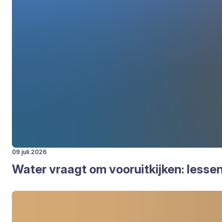
09 juli 2026
Water vraagt om voor­uit­kij­ken: les­s