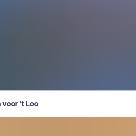
en voor
’
t Loo