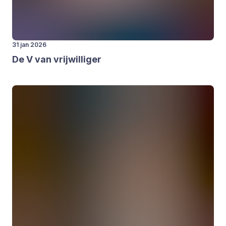
31 jan 2026
De V van vrij­wil­li­ger