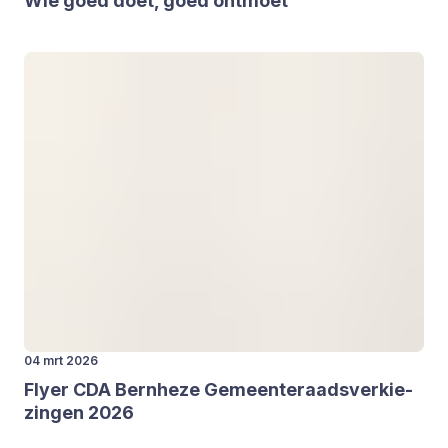
Wie goed doet, goed ont­moet
04 mrt 2026
Fly­er
CDA
Bern­he­ze Gemeen­te­raads­ver­kie­
zin­gen
2026