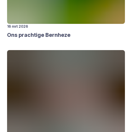
16 mrt 2026
Ons prach­ti­ge Bern­he­ze