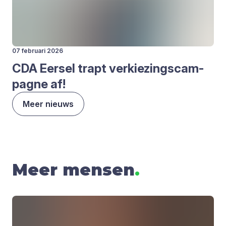
07 februari 2026
CDA
Eer­sel trapt ver­kie­zings­cam­
pag­ne af!
Meer nieuws
Meer mensen
.