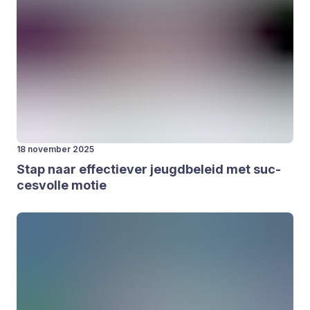
18 november 2025
Stap naar effec­tie­ver jeugd­be­leid met suc­
ces­vol­le motie