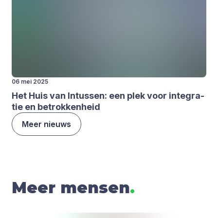
06 mei 2025
Het Huis van Intus­sen: een plek voor inte­gra­
tie en betrok­ken­heid
Meer nieuws
Meer mensen
.