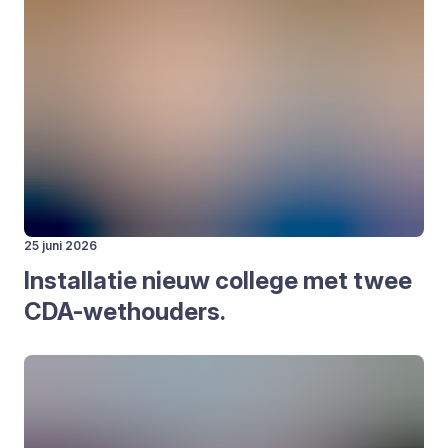
25 juni 2026
Instal­la­tie nieuw col­le­ge met twee
CDA-wet­hou­ders.