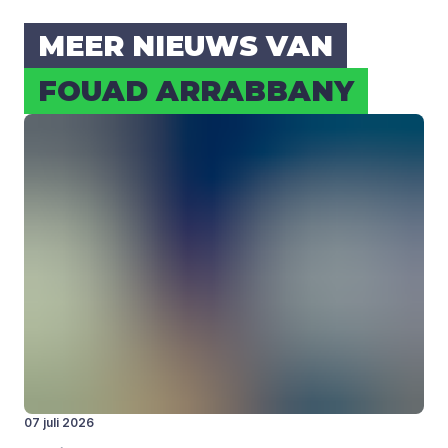
MEER NIEUWS VAN
FOU­AD ARRAB­BA­NY
07 juli 2026