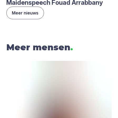
Mai­den­speech Fou­ad Arrab­ba­ny
Meer nieuws
Meer mensen
.