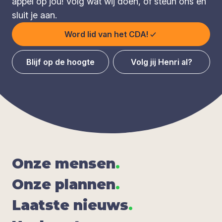
appèl op jou! Volg wat wij doen, of steun ons en
sluit je aan.
Word lid van het CDA!
Blijf op de hoogte
Volg jij Henri al?
Onze men­sen
.
Onze plan­nen
.
Laat­ste nieuws
.