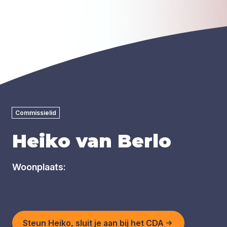
Commissielid
Heiko van Berlo
Woonplaats:
Steun Heiko, sluit je aan bij het CDA