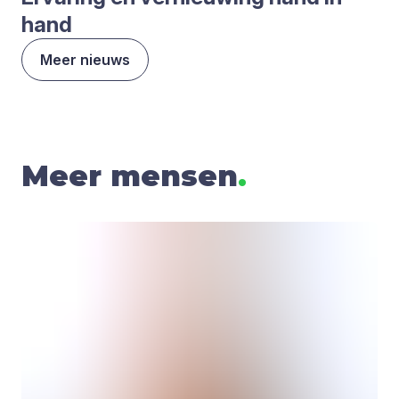
hand
Meer nieuws
Meer mensen
.