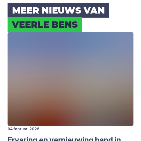
MEER NIEUWS VAN
VEER­LE BENS
04 februari 2026
Erva­ring en ver­nieu­wing hand in