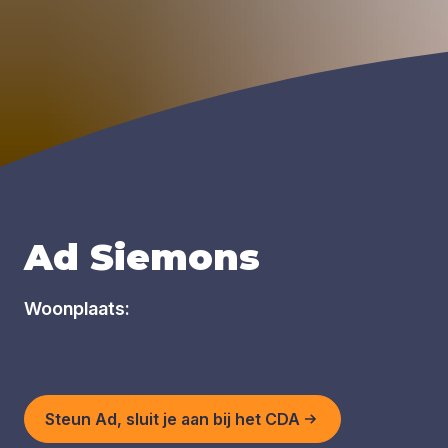
Ad Siemons
Woonplaats:
Steun Ad, sluit je aan bij het CDA