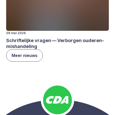
09 mei 2026
Schrif­te­lij­ke vra­gen — Ver­bor­gen oude­ren­
mis­han­de­ling
Meer nieuws