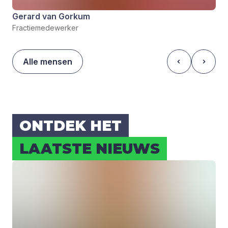
Gerard van Gorkum
Fractiemedewerker
Alle mensen
ONT­DEK HET
LAAT­STE NIEUWS