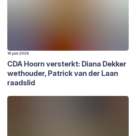
16 juni 2026
CDA
Hoorn ver­sterkt: Dia­na Dek­ker
wet­hou­der, Patrick van der Laan
raads­lid