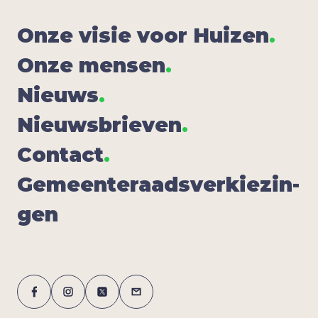
Onze visie voor Hui­zen
.
Onze men­sen
.
Nieuws
.
Nieuws­brie­ven
.
Con­tact
.
Gemeen­te­raads­ver­kie­zin­
gen