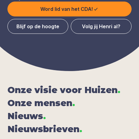
Word lid van het CDA!
Blijf op de hoogte
Volg jij Henri al?
Onze visie voor Hui­zen
.
Onze men­sen
.
Nieuws
.
Nieuws­brie­ven
.