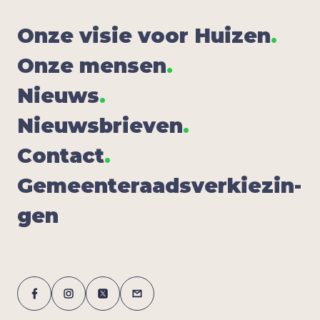
Onze visie voor Hui­zen
.
Onze men­sen
.
Nieuws
.
Nieuws­brie­ven
.
Con­tact
.
Gemeen­te­raads­ver­kie­zin­
gen