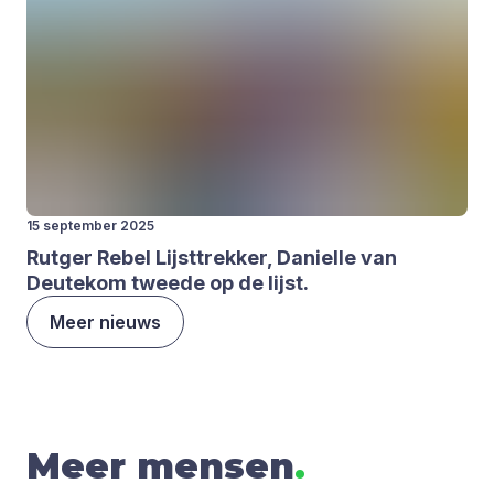
15 september 2025
Rut­ger Rebel Lijst­trek­ker, Daniel­le van
Deutek­om twee­de op de lijst.
Meer nieuws
Meer mensen
.