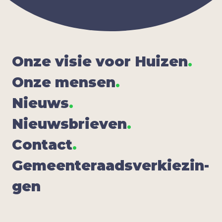
Onze visie voor Hui­zen
.
Onze men­sen
.
Nieuws
.
Nieuws­brie­ven
.
Con­tact
.
Gemeen­te­raads­ver­kie­zin­
gen