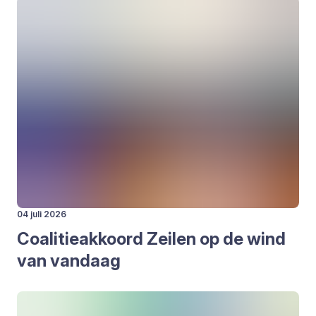
04 juli 2026
Coa­li­tie­ak­koord Zei­len op de wind
van van­daag