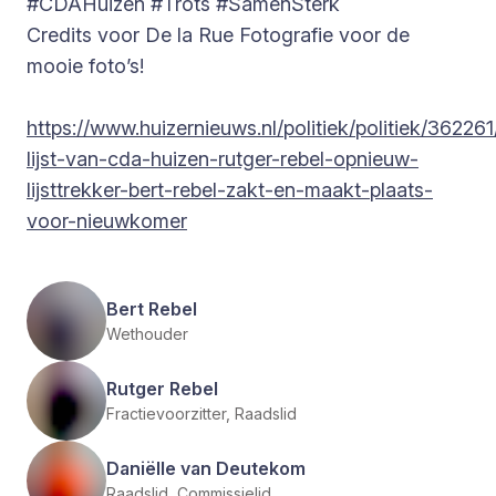
#CDAHuizen #Trots #SamenSterk
Credits voor De la Rue Fotografie voor de
mooie foto’s!
https://www.huizernieuws.nl/politiek/politiek/36226
lijst-van-cda-huizen-rutger-rebel-opnieuw-
lijsttrekker-bert-rebel-zakt-en-maakt-plaats-
voor-nieuwkomer
Bert Rebel
Wethouder
Rutger Rebel
Fractievoorzitter, Raadslid
Daniëlle van Deutekom
Raadslid, Commissielid