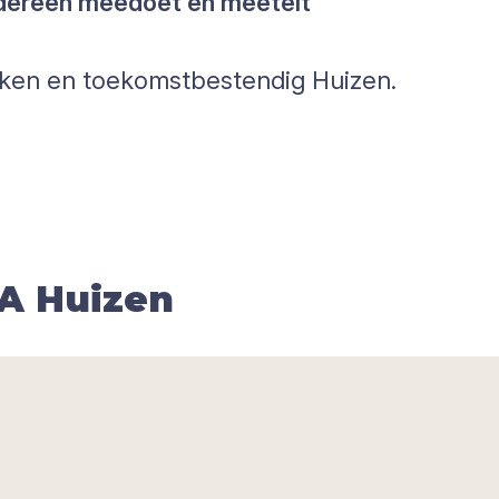
edereen meedoet én meetelt
ken en toekomstbestendig Huizen.
A Huizen