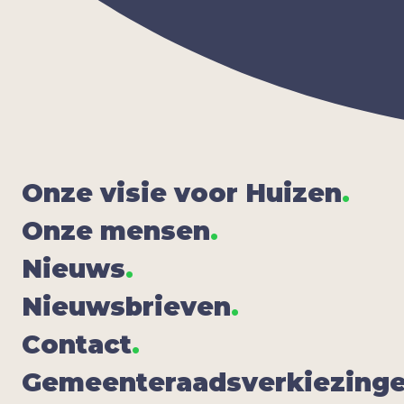
Onze visie voor Hui­zen
.
Onze men­sen
.
Nieuws
.
Nieuws­brie­ven
.
Con­tact
.
Gemeen­te­raads­ver­kie­zin­g