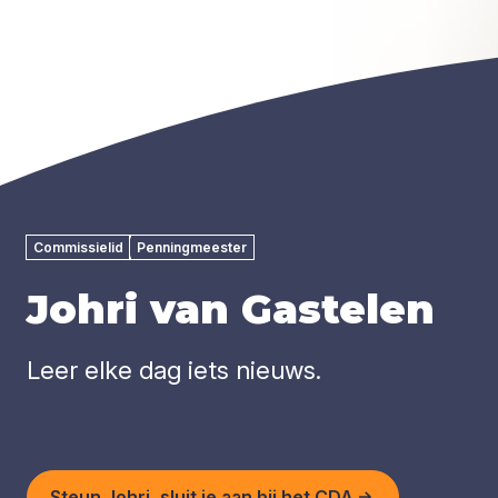
Commissielid
Penningmeester
Johri van Gastelen
Leer elke dag iets nieuws.
Steun Johri, sluit je aan bij het CDA