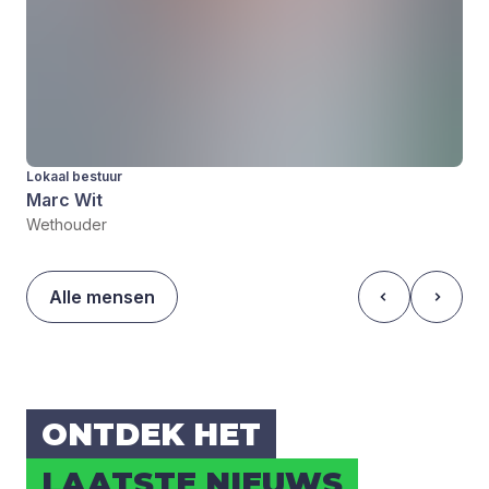
Lokaal bestuur
Marc Wit
Wethouder
Alle mensen
ONT­DEK HET
LAAT­STE NIEUWS