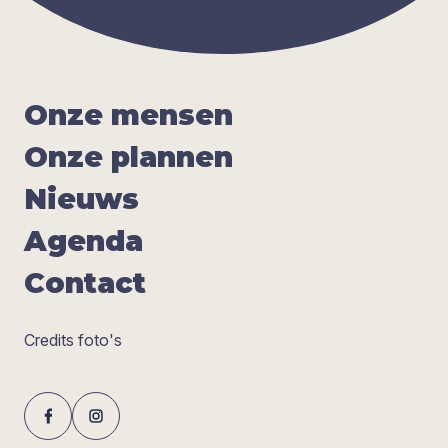
Onze men­sen
Onze plan­nen
Nieuws
Agen­da
Con­tact
Credits foto's