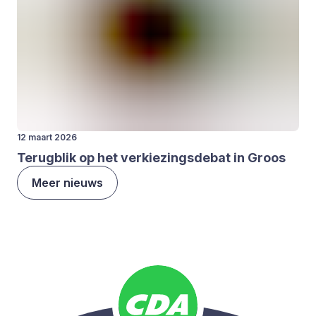
12 maart 2026
Terug­blik op het ver­kie­zings­de­bat in Groos
Meer nieuws