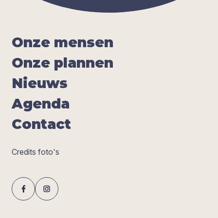
Onze men­sen
Onze plan­nen
Nieuws
Agen­da
Con­tact
Credits foto's