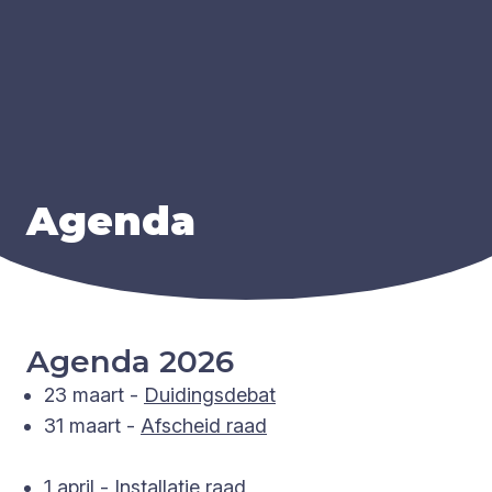
Agen­da
Agenda 2026
23 maart -
Duidingsdebat
31 maart -
Afscheid raad
1 april -
Installatie raad