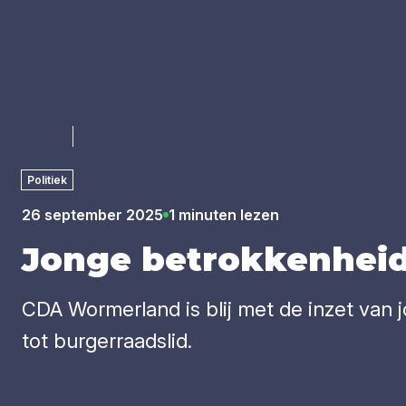
Luister
Politiek
26 september 2025
1 minuten lezen
Jon­ge betrok­ken­hei
CDA Wormerland is blij met de inzet van
tot burgerraadslid.