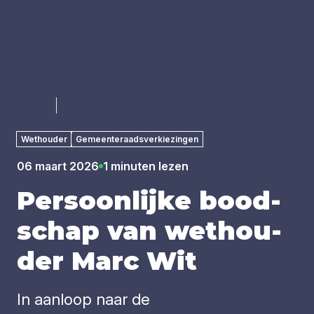
Luister
Wethouder
Gemeenteraadsverkiezingen
06 maart 2026
1 minuten lezen
Per­soon­lij­ke bood­
schap van wet­hou­
der Marc Wit
In aanloop naar de