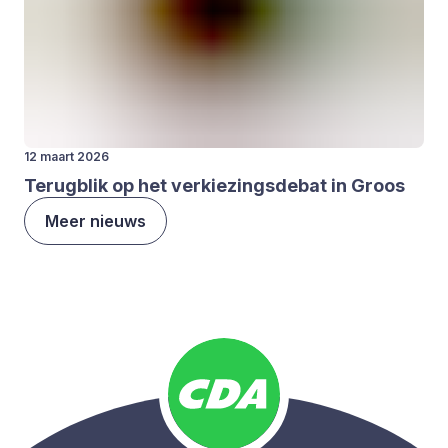
12 maart 2026
Terug­blik op het ver­kie­zings­de­bat in Groos
Meer nieuws