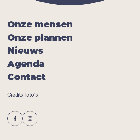
Onze men­sen
Onze plan­nen
Nieuws
Agen­da
Con­tact
Credits foto's