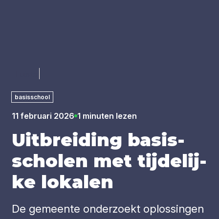
Luister
basisschool
11 februari 2026
1 minuten lezen
Uit­brei­ding basis­
scho­len met tij­de­lij­
ke loka­len
De gemeente onderzoekt oplossingen