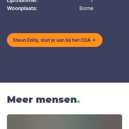
Lijstnummer:
7
Woonplaats:
Borne
Steun Eddy, sluit je aan bij het CDA
Meer mensen
.