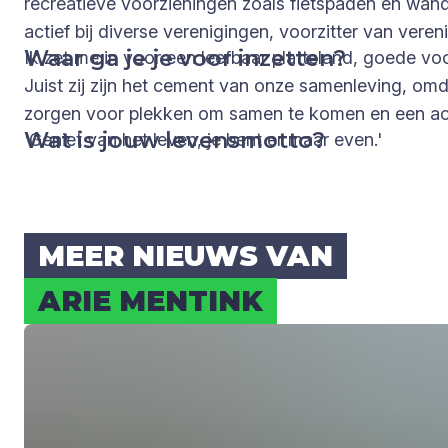
recreatieve voorzieningen zoals fietspaden en wan
actief bij diverse verenigingen, voorzitter van ver
Waar ga je je voor inzetten?
Ik zet me in voor een leefbaar platteland, goede v
Juist zij zijn het cement van onze samenleving, omda
zorgen voor plekken om samen te komen en een actie
Wat is jouw levensmotto?
'Geniet van het leven, je bent er maar even.'
MEER NIEUWS VAN
ARIE MEN­TINK