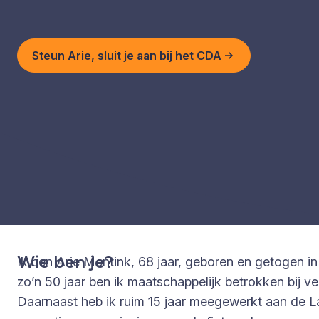
Steun Arie, sluit je aan bij het CDA
Wie ben je?
Ik ben Arie Mentink, 68 jaar, geboren en getogen i
zo’n 50 jaar ben ik maatschappelijk betrokken bij v
Daarnaast heb ik ruim 15 jaar meegewerkt aan de 