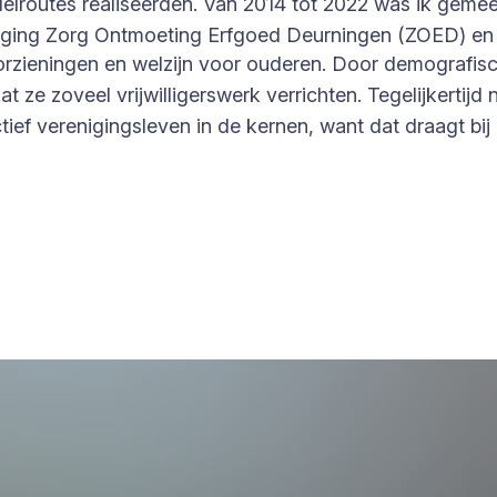
delroutes realiseerden. Van 2014 tot 2022 was ik geme
eniging Zorg Ontmoeting Erfgoed Deurningen (ZOED) en l
oorzieningen en welzijn voor ouderen. Door demografisc
t ze zoveel vrijwilligerswerk verrichten. Tegelijkertij
f verenigingsleven in de kernen, want dat draagt bij 