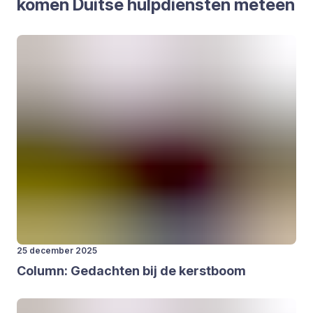
komen Duit­se hulp­dien­sten met­een
25 december 2025
Column: Gedach­ten bij de kerst­boom