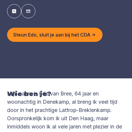
Steun Edo, sluit je aan bij het CDA
Wie ben je?
Mijn naam is Edo van Bree, 64 jaar en
woonachtig in Denekamp, al breng ik veel tijd
door in het prachtige Lattrop-Breklenkamp.
Oorspronkelijk kom ik uit Den Haag, maar
inmiddels woon ik al vele jaren met plezier in de