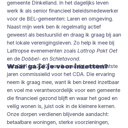
gemeente Dinkelland. In het dagelijks leven
werk ik als senior financieel beleidsmedewerker
voor de BEL-gemeenten: Laren en omgeving.
Naast mijn werk ben ik regelmatig actief
geweest als bestuurslid en draag ik graag bij aan
het lokale verenigingsleven. Zo help ik mee bij
Lattropse evenementen zoals
Lattrop Pakt Oet
en de
Dobbel- en Schietavond
.
Waar ga je je voor inzetten?
Van 2011 tot 2022 was ik raadslid, en de laatste
jaren commissielid voor het CDA. Die ervaring
neem ik graag mee, want ik ben breed inzetbaar
en voel me verantwoordelijk voor een gemeente
die financieel gezond blijft en waar het goed en
veilig wonen is, juist ook in de kleinere kernen.
Onze dorpen verdienen blijvende aandacht:
betaalbare woningen, sterke voorzieningen,