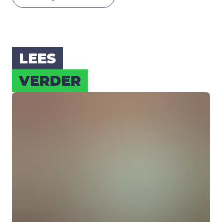
LEES
VER­DER