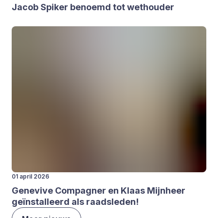
Jacob Spi­ker benoemd tot wet­hou­der
01 april 2026
Gene­vi­ve Com­pag­ner en Klaas Mijn­heer
geïn­stal­leerd als raads­le­den!