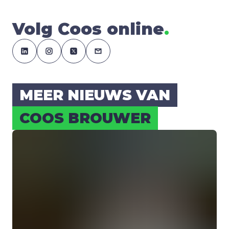
Volg Coos online
.
MEER NIEUWS VAN
COOS BROU­WER