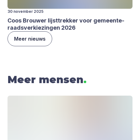
30 november 2025
Coos Brou­wer lijst­trek­ker voor gemeen­te­
raads­ver­kie­zin­gen
2026
Meer nieuws
Meer mensen
.