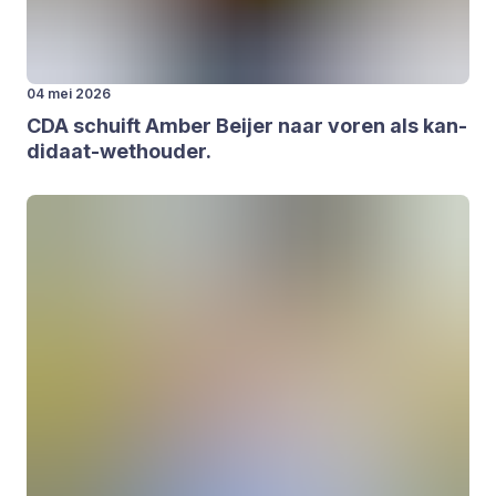
04 mei 2026
CDA
schuift Amber Beij­er naar voren als kan­
di­daat-wet­hou­der.