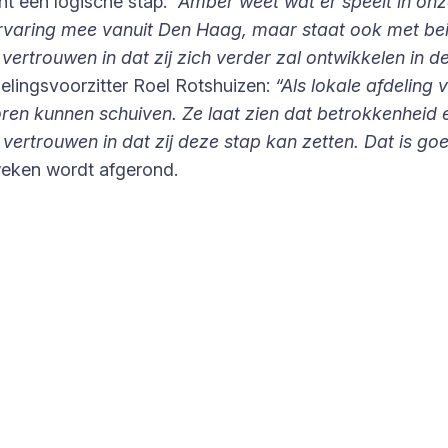
t een logische stap:
“Amber weet wat er speelt in onz
ervaring mee vanuit Den Haag, maar staat ook met bei
trouwen in dat zij zich verder zal ontwikkelen in deze
delingsvoorzitter Roel Rotshuizen:
“Als lokale afdeling
en kunnen schuiven. Ze laat zien dat betrokkenheid e
 vertrouwen in dat zij deze stap kan zetten. Dat is 
weken wordt afgerond.