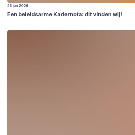
25 jun 2026
Een beleids­ar­me Kader­no­ta: dit vin­den wij!