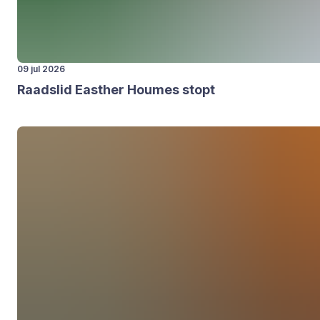
09 jul 2026
Raads­lid Eas­ther Hou­mes stopt