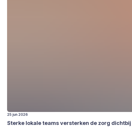
25 jun 2026
Ster­ke loka­le teams ver­ster­ken de zorg dicht­bi