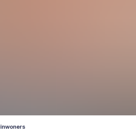
j inwo­ners