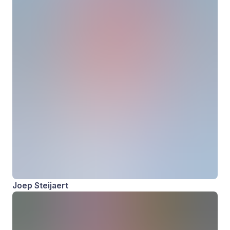
Joep Steijaert