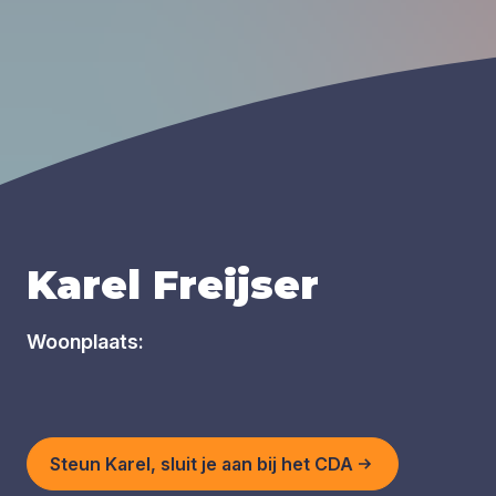
Karel Freijser
Woonplaats:
Steun Karel, sluit je aan bij het CDA