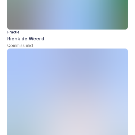
Fractie
Rienk de Weerd
Commissielid