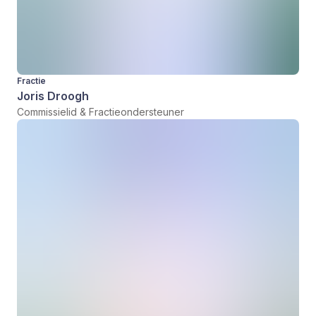
Fractie
Joris Droogh
Commissielid & Fractieondersteuner