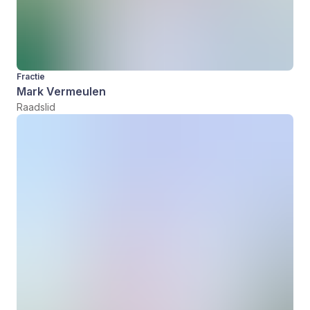
Fractie
Mark Vermeulen
Raadslid