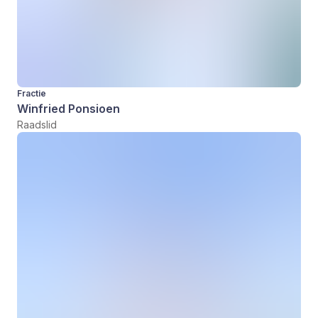
Fractie
Winfried Ponsioen
Raadslid