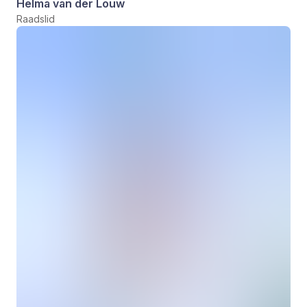
Helma van der Louw
Raadslid