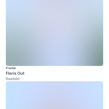
Fractie
Floris Out
Raadslid