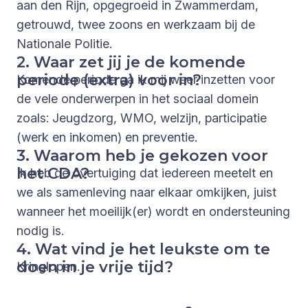
aan den Rijn, opgegroeid in Zwammerdam,
getrouwd, twee zoons en werkzaam bij de
Nationale Politie.
2. Waar zet jij je de komende
periode (extra) voor in?
Komende periode ga ik mij weer inzetten voor
de vele onderwerpen in het sociaal domein
zoals: Jeugdzorg, WMO, welzijn, participatie
(werk en inkomen) en preventie.
3. Waarom heb je gekozen voor
het CDA?
Ik heb de overtuiging dat iedereen meetelt en
we als samenleving naar elkaar omkijken, juist
wanneer het moeilijk(er) wordt en ondersteuning
nodig is.
4. Wat vind je het leukste om te
doen in je vrije tijd?
Kringlopen.