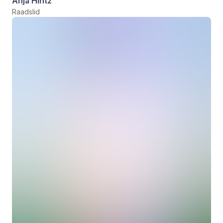
Anja Hintz
Raadslid