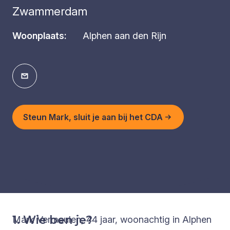
Zwammerdam
Woonplaats:
Alphen aan den Rijn
Steun Mark, sluit je aan bij het CDA
1. Wie ben je?
Mark Vermeulen, 44 jaar, woonachtig in Alphen