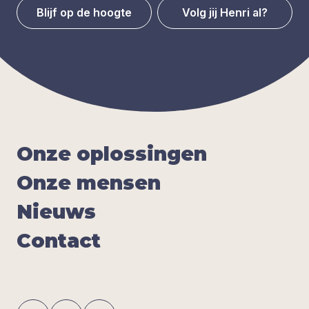
Blijf op de hoogte
Volg jij Henri al?
Onze oplos­sin­gen
Onze men­sen
Nieuws
Con­tact