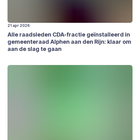
21 apr 2026
Alle raads­le­den CDA-frac­tie geïn­stal­leerd in
gemeen­te­raad Alp­hen aan den Rijn: klaar om
aan de slag te gaan