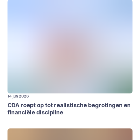
14 jun 2026
CDA
roept op tot rea­lis­ti­sche begro­tin­gen en
finan­ci­ë­le dis­ci­pli­ne