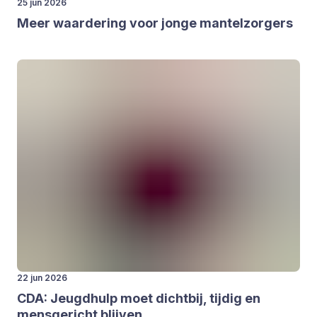
25 jun 2026
Meer waar­de­ring voor jon­ge man­tel­zor­gers
22 jun 2026
CDA
: Jeugd­hulp moet dicht­bij, tij­dig en
mens­ge­richt blij­ven