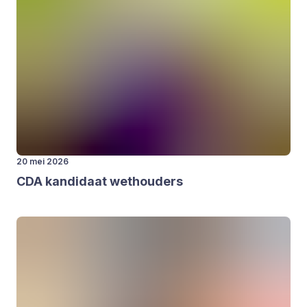
20 mei 2026
CDA
kan­di­daat wet­hou­ders