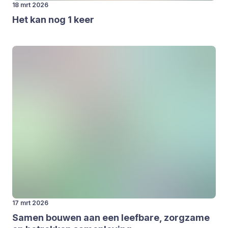
18 mrt 2026
Het kan nog
1
keer
17 mrt 2026
Samen bou­wen aan een leef­ba­re, zorg­za­me