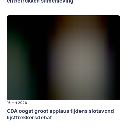
en betrok­ken samen­le­ving
16 mrt 2026
CDA
oogst groot applaus tij­dens slot­avond
lijst­trek­kers­de­bat