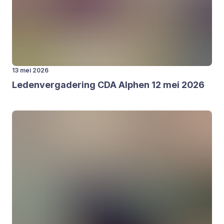
13 mei 2026
Leden­ver­ga­de­ring
CDA
Alp­hen
12
mei
2026