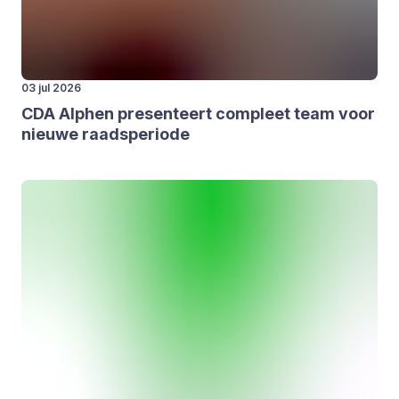
03 jul 2026
CDA
Alp­hen pre­sen­teert com­pleet team voor
nieu­we raads­pe­ri­o­de