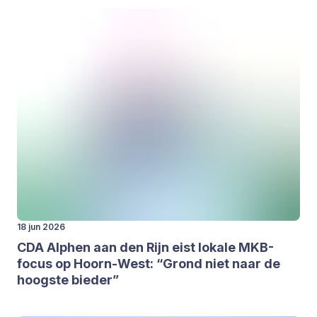
18 jun 2026
CDA
Alp­hen aan den Rijn eist loka­le MKB-
focus op Hoorn-West:
“
Grond niet naar de
hoog­ste bie­der”