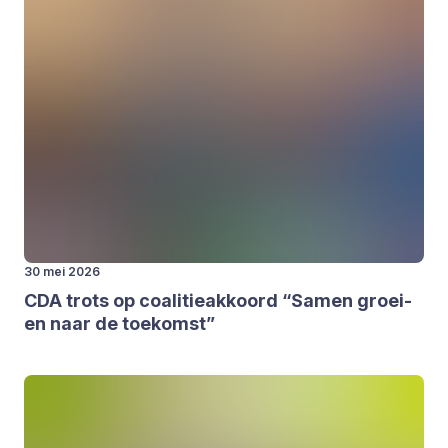
30 mei 2026
CDA
trots op coa­li­tie­ak­koord
“
Samen groei­
en naar de toe­komst”