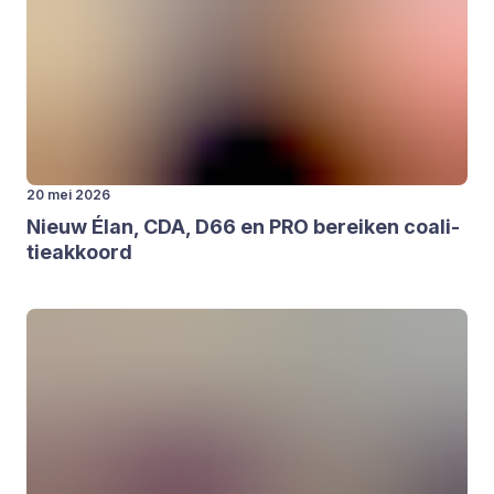
20 mei 2026
Nieuw Élan,
CDA
,
D
66
en
PRO
berei­ken coa­li­
tie­ak­koord