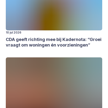
10 jul 2026
CDA
geeft rich­ting mee bij Kader­no­ta:
“
Groei
vraagt om wonin­gen én voor­zie­nin­gen”