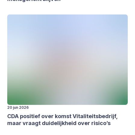
20 jun 2026
CDA
posi­tief over komst Vita­li­teits­be­drijf,
maar vraagt dui­de­lijk­heid over risico’s