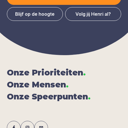
Blijf op de hoogte
Volg jij Henri al?
Onze Pri­o­ri­tei­ten
.
Onze Men­sen
.
Onze Speer­pun­ten
.