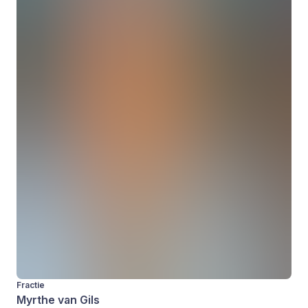
Fractie
Myrthe van Gils