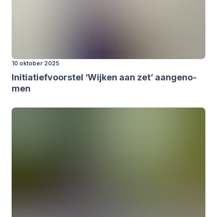
10 oktober 2025
Ini­ti­a­tief­voor­stel
‘
Wij­ken aan zet’ aan­ge­no­
men