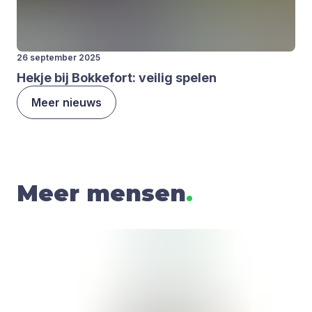
26 september 2025
Hek­je bij Bok­ke­fort: vei­lig spe­len
Meer nieuws
Meer mensen
.