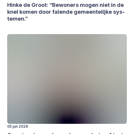
Hin­ke de Groot:
“
Bewo­ners mogen niet in de
knel komen door falen­de gemeen­te­lij­ke sys­
te­men.”
05 jun 2026