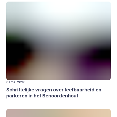
01 mei 2026
Schrif­te­lij­ke vra­gen over leef­baar­heid en
par­ke­ren in het Benoor­den­hout