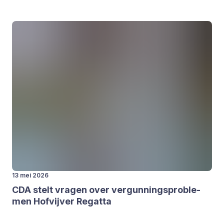
13 mei 2026
CDA
stelt vra­gen over ver­gun­nings­pro­ble­
men Hof­vij­ver Regat­ta