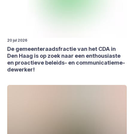
20 jul 2026
De gemeen­te­raads­frac­tie van het
CDA
in
Den Haag is op zoek naar een enthou­si­as­te
en pro­ac­tie­ve beleids- en com­mu­ni­ca­tie­me­
de­wer­ker!