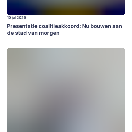
10 jul 2026
Pre­sen­ta­tie coa­li­tie­ak­koord: Nu bou­wen aan
de stad van mor­gen