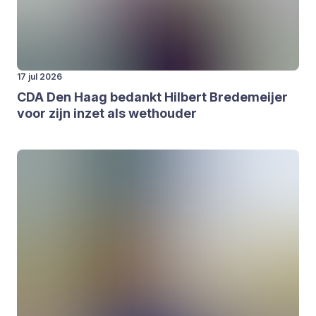
17 jul 2026
CDA
Den Haag bedankt Hil­bert Bre­de­meij­er
voor zijn inzet als wet­hou­der