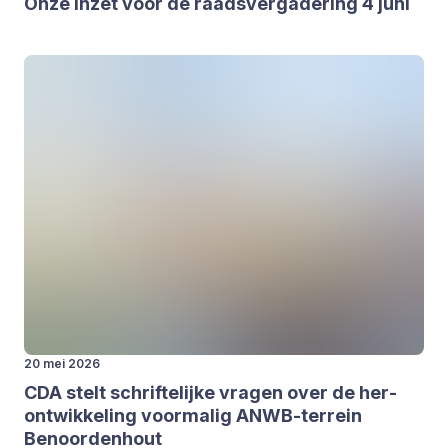
Onze inzet voor de raads­ver­ga­de­ring
4
juni
20 mei 2026
CDA
stelt schrif­te­lij­ke vra­gen over de her­
ont­wik­ke­ling voor­ma­lig ANWB-ter­rein
Benoor­den­hout