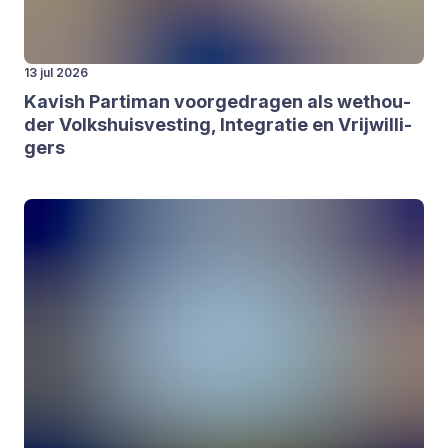
13 jul 2026
Kavish Par­ti­man voor­ge­dra­gen als wet­hou­
der Volks­huis­ves­ting, Inte­gra­tie en Vrij­wil­li­
gers