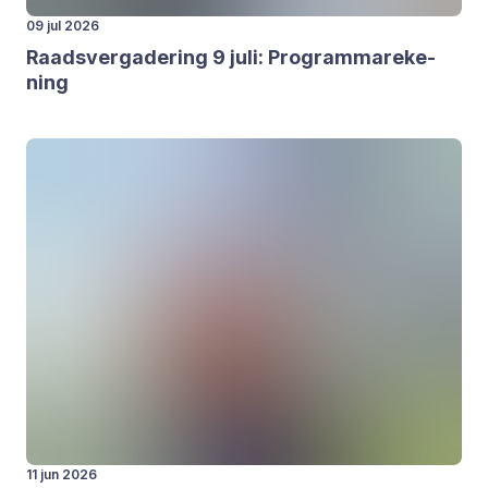
09 jul 2026
Raads­ver­ga­de­ring
9
juli: Pro­gram­ma­re­ke­
ning
11 jun 2026