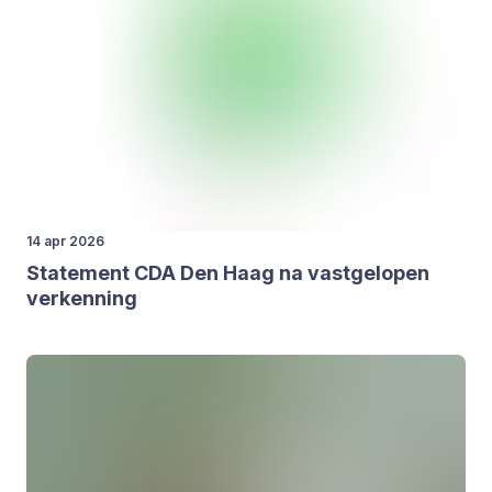
14 apr 2026
Sta­te­ment
CDA
Den Haag na vast­ge­lo­pen
ver­ken­ning