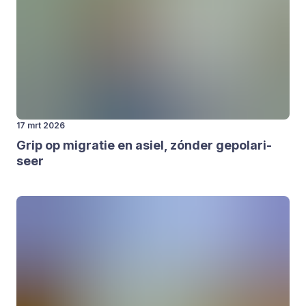
17 mrt 2026
Grip op migra­tie en asiel, zón­der gepo­la­ri­
seer