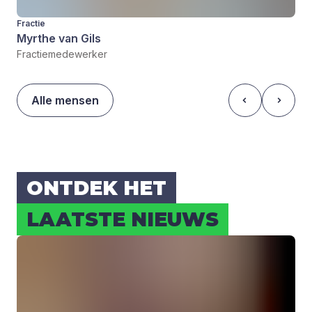
Fractie
Myrthe van Gils
Fractiemedewerker
Alle mensen
ONT­DEK HET
LAAT­STE NIEUWS