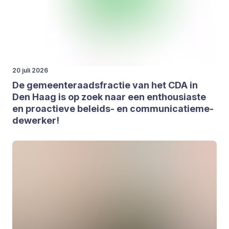
20 juli 2026
De gemeen­te­raads­frac­tie van het
CDA
in
Den Haag is op zoek naar een enthou­si­as­te
en pro­ac­tie­ve beleids- en com­mu­ni­ca­tie­me­
de­wer­ker!