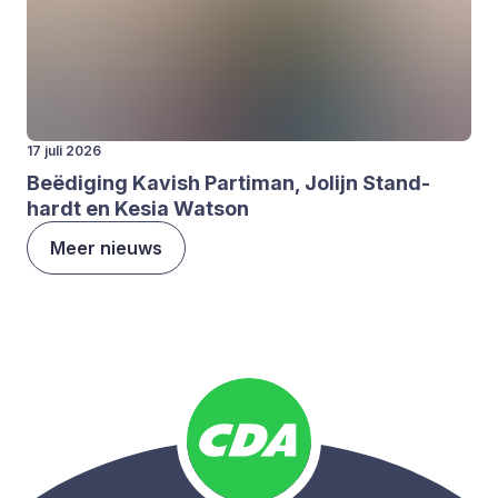
17 juli 2026
Beë­di­ging Kavish Par­ti­man, Jolijn Stand­
hardt en Kesia Wat­son
Meer nieuws