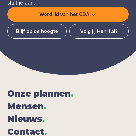
sluit je aan.
Word lid van het CDA!
Blijf op de hoogte
Volg jij Henri al?
Onze plan­nen
.
Men­sen
.
Nieuws
.
Con­tact
.