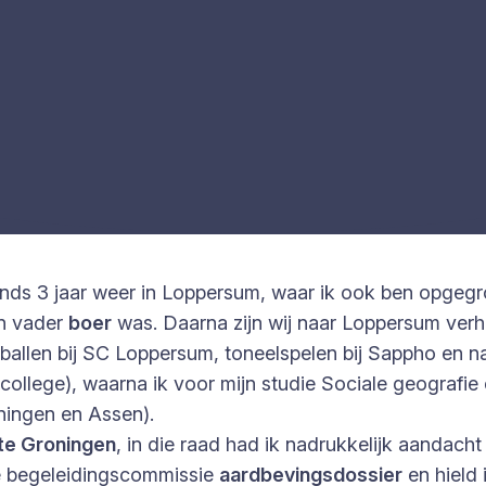
s 3 jaar weer in Loppersum, waar ik ook ben opgegroeid
jn vader
boer
was. Daarna zijn wij naar Loppersum verh
etballen bij SC Loppersum, toneelspelen bij Sappho en 
elcollege), waarna ik voor mijn studie Sociale geografi
ingen en Assen).
te Groningen
, in die raad had ik nadrukkelijk aandac
de begeleidingscommissie
aardbevingsdossier
en hield 