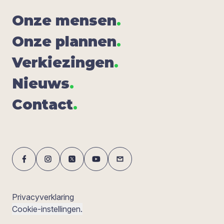
Onze men­sen
.
Onze plan­nen
.
Ver­kie­zin­gen
.
Nieuws
.
Con­tact
.
Privacyverklaring
Cookie-instellingen.