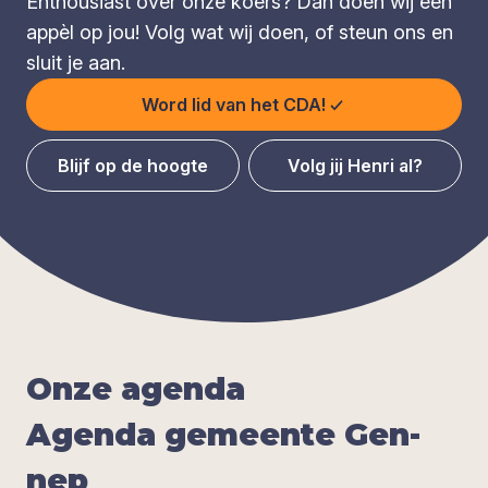
Enthousiast over onze koers? Dan doen wij een
appèl op jou! Volg wat wij doen, of steun ons en
sluit je aan.
Word lid van het CDA!
Blijf op de hoogte
Volg jij Henri al?
Onze agen­da
Agen­da gemeen­te Gen­
nep