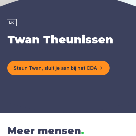
Lid
Twan Theunissen
Steun Twan, sluit je aan bij het CDA
Meer mensen
.