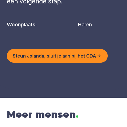
een volgende stap.
Woonplaats:
Haren
Steun Jolanda, sluit je aan bij het CDA
Meer mensen
.