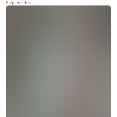
Burgerraadslid